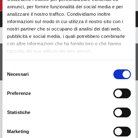
Marche
annunci, per fornire funzionalità dei social media e per
analizzare il nostro traffico. Condividiamo inoltre
Altri Risultati
informazioni sul modo in cui utilizza il nostro sito con i
nostri partner che si occupano di analisi dei dati web,
La tua ricerca non ha prodotto risultati
pubblicità e social media, i quali potrebbero combinarle
con altre informazioni che ha fornito loro o che hanno
raccolto dal suo utilizzo dei loro servizi.
Mostra 1 di 8 di 8 risultati
1
Selezione
Necessari
del
consenso
Preferenze
Links
Statistiche
Come partecipare
Marketing
Ricerca Capitoli