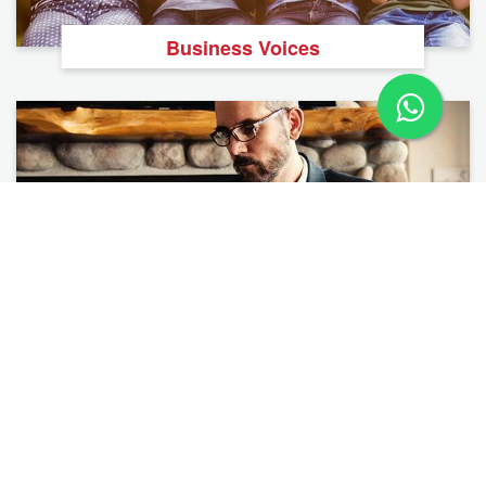
Business Voices
BNI U
BNI Marche
Ricerca Capitoli
Perché BNI?
Membri BNI