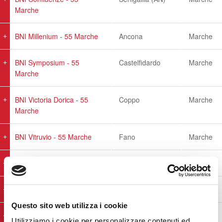
Marche
BNI Millenium - 55 Marche
Ancona
Marche
BNI Symposium - 55
Castelfidardo
Marche
Marche
BNI Victoria Dorica - 55
Coppo
Marche
Marche
BNI Vitruvio - 55 Marche
Fano
Marche
BNI YES - 55 Marche
Jesi (AN)
Marche
BNI-Conero - 55 Marche
Camerano
Marche
Questo sito web utilizza i cookie
BNI_Pompeo Magno - 55
Offagna
Marche
Utilizziamo i cookie per personalizzare contenuti ed