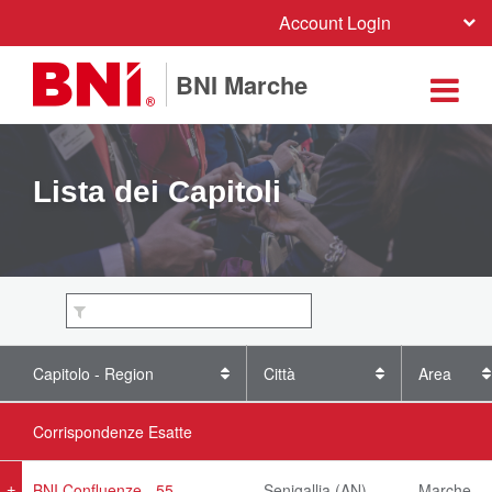
Account Login
BNI Marche
Lista dei Capitoli
Capitolo - Region
Città
Area
Corrispondenze Esatte
BNI Confluenze - 55
Senigallia (AN)
Marche