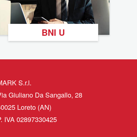
BNI U
MARK S.r.l.
ia Giuliano Da Sangallo, 28
60025 Loreto (AN)
P. IVA 02897330425