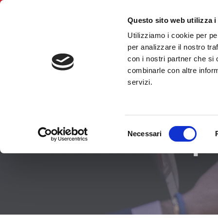
Questo sito web utilizza i
Utilizziamo i cookie per pe
BNI Marche
per analizzare il nostro tra
con i nostri partner che si
combinarle con altre inform
servizi.
Selezione
Trova il Cap
Necessari
del
consenso