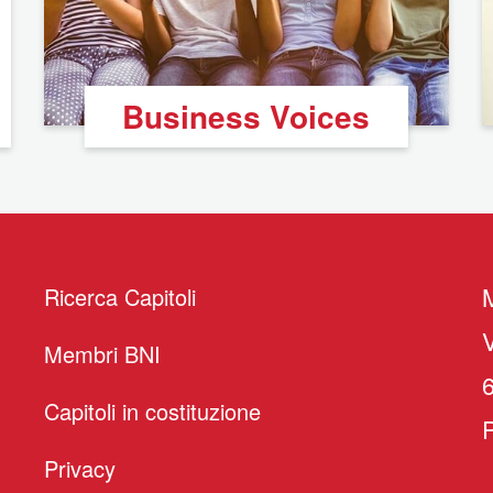
Business Voices
Ricerca Capitoli
V
Membri BNI
Capitoli in costituzione
Privacy