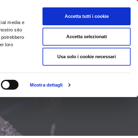
BNI International
Account Login
Accetta tutti i cookie
cial media e
TROVA IL CAPITOLO
CONTATTI
EVENTI
nostro sito
Accetta selezionati
i potrebbero
ei loro
Usa solo i cookie necessari
Mostra dettagli